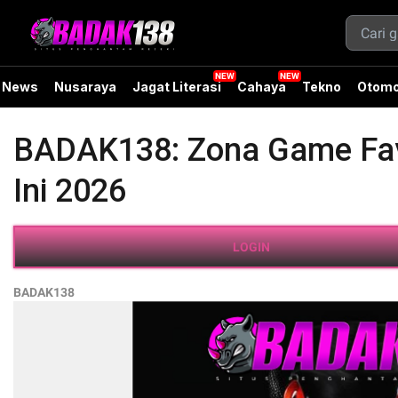
News
Nusaraya
Jagat Literasi
Cahaya
Tekno
Otomo
BADAK138: Zona Game Favor
Ini 2026
LOGIN
BADAK138